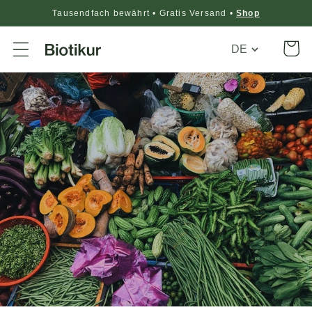
Tausendfach bewährt • Gratis Versand •
Shop
Translation
Warenko
missing:
de.general.loca