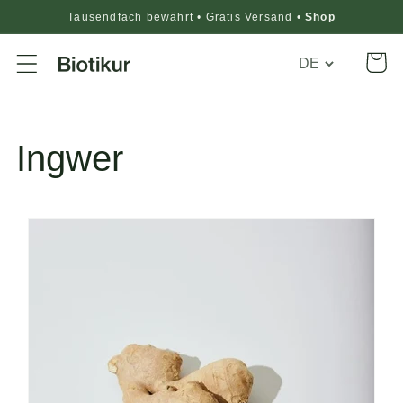
Tausendfach bewährt • Gratis Versand •
Shop
Translation
Warenko
missing:
de.general.loca
Ingwer