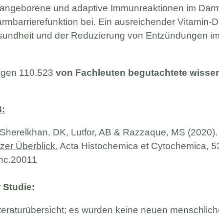
t angeborene und adaptive Immunreaktionen im Darm
rmbarrierefunktion bei. Ein ausreichender Vitamin-D
ndheit und der Reduzierung von Entzündungen im 
iegen 110.523
von Fachleuten begutachtete wissen
3:
, Sherelkhan, DK, Lutfor, AB & Razzaque, MS (2020)
zer Überblick.
Acta Histochemica et Cytochemica, 53
ahc.20011
Studie:
iteraturübersicht; es wurden keine neuen menschlich