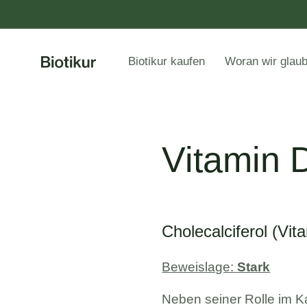
Biotikur kaufen
Woran wir glau
Vitamin 
Cholecalciferol (Vi
Beweislage:
Stark
Neben seiner Rolle im K