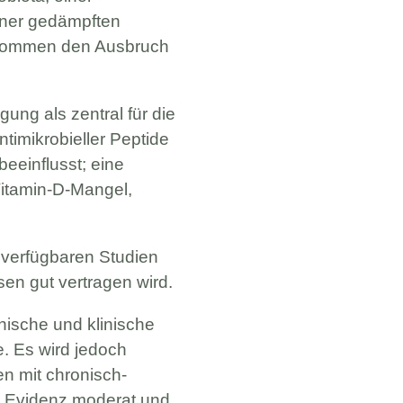
einer gedämpften
enommen den Ausbruch
ung als zentral für die
timikrobieller Peptide
eeinflusst; eine
Vitamin-D-Mangel,
 verfügbaren Studien
en gut vertragen wird.
inische und klinische
. Es wird jedoch
n mit chronisch-
le Evidenz moderat und