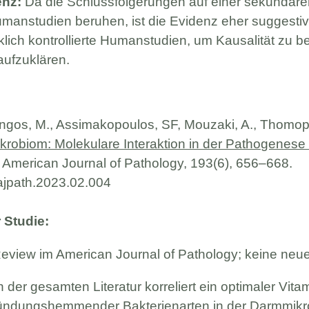
enz:
Da die Schlussfolgerungen auf einer sekundär
Humanstudien beruhen, ist die Evidenz eher suggestiv 
lich kontrollierte Humanstudien, um Kausalität zu b
ufzuklären.
angos, M., Assimakopoulos, SF, Mouzaki, A., Thomopo
krobiom: Molekulare Interaktion in der Pathogenese
American Journal of Pathology, 193(6), 656–668.
j.ajpath.2023.02.004
Studie:
Review im American Journal of Pathology; keine neu
n der gesamten Literatur korreliert ein optimaler Vita
ündungshemmender Bakterienarten in der Darmmikro