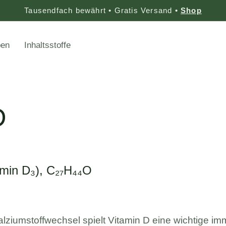
Tausendfach bewährt • Gratis Versand •
Shop
ben
Inhaltsstoffe
D
tamin D₃), C₂₇H₄₄O
alziumstoffwechsel spielt Vitamin D eine wichtige 