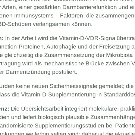
 Arten, einer gestärkten Darmbarrierefunktion und 
orenen Immunsystems – Faktoren, die zusammeng
 IBD-Schüben verlangsamen können.
n:
In der Arbeit wird die Vitamin-D-VDR-Signalübertrag
nction-Proteinen, Autophagie und der Freisetzung an
e gleichzeitig die Zusammensetzung der Mikrobiota b
tragung wird als mechanistische Brücke zwischen 
r Darmentzündung postuliert.
rden keine neuen Sicherheitssignale gemeldet; die
dass die Vitamin-D-Supplementierung in Standarddos
enz:
Die Übersichtsarbeit integriert molekulare, präkl
dien und liefert biologisch plausible Zusammenhänge
randomisierte Supplementierungsstudien bei Patiente
nkungen weiterhin selten sind; daher ist die aktuel