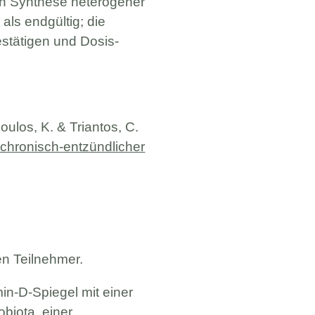
en Synthese heterogener
als endgültig; die
estätigen und Dosis-
ulos, K. & Triantos, C.
 chronisch-entzündlicher
en Teilnehmer.
min-D-Spiegel mit einer
biota, einer