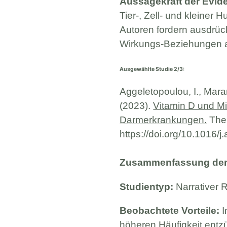
Aussagekraft der Evid
Tier-, Zell- und kleiner 
Autoren fordern ausdrück
Wirkungs-Beziehungen a
Ausgewählte Studie 2/3:
Aggeletopoulou, I., Mar
(2023).
Vitamin D und Mi
Darmerkrankungen.
The 
https://doi.org/10.1016/
Zusammenfassung der 
Studientyp:
Narrativer 
Beobachtete Vorteile:
I
höheren Häufigkeit entz