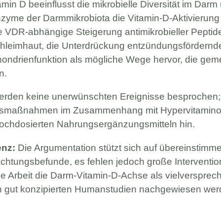
min D beeinflusst die mikrobielle Diversität im Darm
zyme der Darmmikrobiota die Vitamin-D-Aktivierung 
ie VDR-abhängige Steigerung antimikrobieller Peptide
schleimhaut, die Unterdrückung entzündungsfördernde
hondrienfunktion als mögliche Wege hervor, die ge
n.
rden keine unerwünschten Ereignisse besprochen; de
chtsmaßnahmen im Zusammenhang mit Hypervitamin
ochdosierten Nahrungsergänzungsmitteln hin.
enz:
Die Argumentation stützt sich auf übereinstim
htungsbefunde, es fehlen jedoch große Intervention
t die Arbeit die Darm-Vitamin-D-Achse als vielverspre
 in gut konzipierten Humanstudien nachgewiesen we