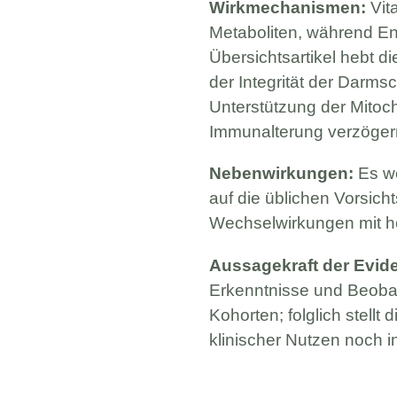
Wirkmechanismen:
Vita
Metaboliten, während En
Übersichtsartikel hebt d
der Integrität der Darm
Unterstützung der Mitoc
Immunalterung verzöger
Nebenwirkungen:
Es we
auf die üblichen Vorsi
Wechselwirkungen mit h
Aussagekraft der Evid
Erkenntnisse und Beobac
Kohorten; folglich stell
klinischer Nutzen noch