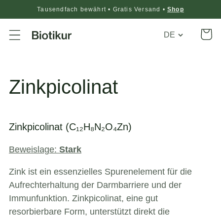
Tausendfach bewährt • Gratis Versand •
Shop
Translation
Warenko
missing:
de.general.loca
Zinkpicolinat
Zinkpicolinat (C₁₂H₈N₂O₄Zn)
Beweislage:
Stark
Zink ist ein essenzielles Spurenelement für die
Aufrechterhaltung der Darmbarriere und der
Immunfunktion. Zinkpicolinat, eine gut
resorbierbare Form, unterstützt direkt die