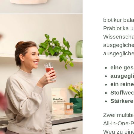
biotikur bal
Präbiotika 
Wissenschaf
ausgegliche
ausgegliche
eine ge
ausgegl
ein rein
Stoffwec
Stärkere
Zwei multibi
All-in-One-
Weg zu ein