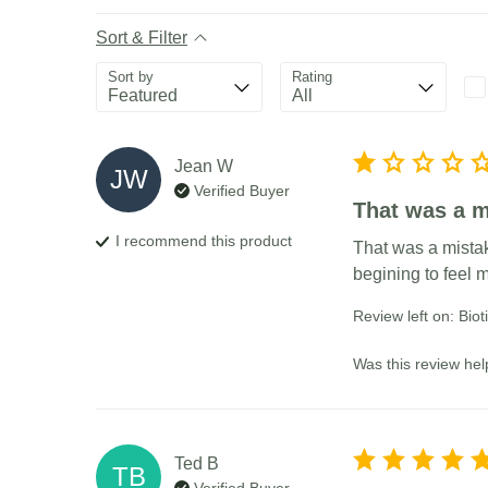
Sort & Filter
Sort by
Rating
Jean
W
JW
Verified Buyer
That was a mi
I recommend this
product
That was a mistakr
begining to feel m
Review left on:
Biot
Was this review hel
Ted
B
TB
Verified Buyer