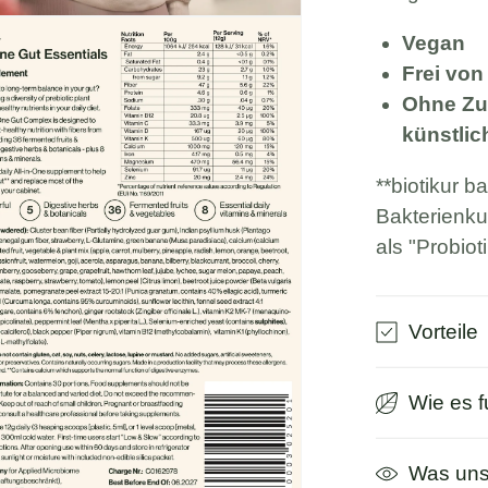
Vegan
Frei von
Ohne Zu
künstli
**biotikur b
Bakterienku
als "Probio
Vorteile
Wie es f
Was uns 