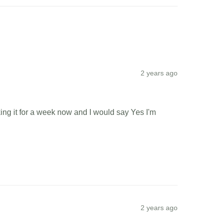
2 years ago
ing it for a week now and I would say Yes I'm 
2 years ago