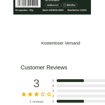
Medien
10
in
Modal
öffnen
Kostenloser Versand
Customer Reviews
3
5
4
3
2
1
2
reviews