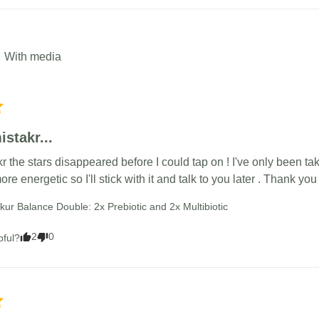
With media
stakr...
 the stars disappeared before I could tap on ! I've only been tak
ore energetic so I'll stick with it and talk to you later . Thank you
ikur Balance Double: 2x Prebiotic and 2x Multibiotic
2
0
pful?