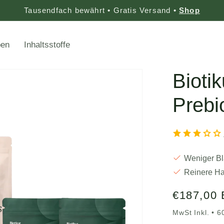
Tausendfach bewährt • Gratis Versand •
Shop
ben
Inhaltsstoffe
Bioti
Prebio
Weniger B
Reinere Ha
Normaler
€187,00
Preis
MwSt Inkl. • 6