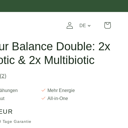
Translation
Warenkorb
Einloggen
missing:
de.general.localizat
kur Balance Double: 2x
tic & 2x Multibiotic
(2)
lähungen
Mehr Energie
ut
All-in-One
 EUR
0 Tage Garantie